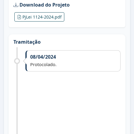
Download do Projeto
PjLei 1124-2024.pdf
Tramitação
08/04/2024
Protocolado.
14/05/2024
Divulgado em Sessão Ordinária.
20/05/2024
Recebido pela Comissão de Constituição e
Justiça e informado que será enviado ao
Departamento Jurídico para parecer.