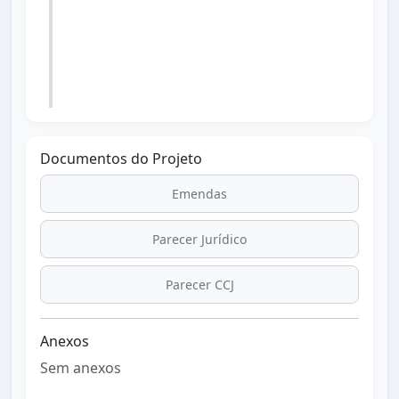
Resolução nº 113 de 28/04/2026
publicada no Diário Oficial dos
Municípios do Paraná dia 06/05/2026
edição 3523.
Documentos do Projeto
Emendas
Parecer Jurídico
Parecer CCJ
Anexos
Sem anexos