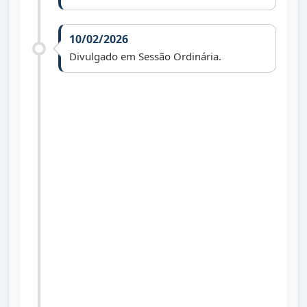
10/02/2026
Divulgado em Sessão Ordinária.
23/02/2026
Recebido pela Comissão de Constituição e
Justiça e enviado para parecer jurídico.
02/03/2026
Realizada nomeação de relator nas
Comissões de Constituição e Justiça e
Economia, Finanças e Orçamento.
08/04/2026
Aprovado nas Comissões de Constituição
de Justiça e Economia, Finanças e