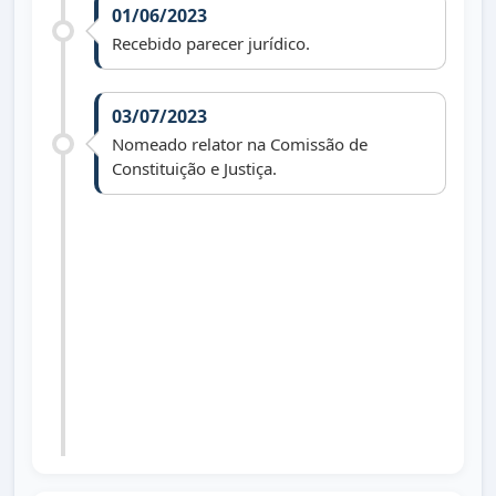
01/06/2023
Recebido parecer jurídico.
03/07/2023
Nomeado relator na Comissão de
Constituição e Justiça.
07/08/2023
Aprovado na Comissão de Constituição e
Justiça.
01/01/2025
Arquivado face art. 172, R. I. (vereador
não reeleito).