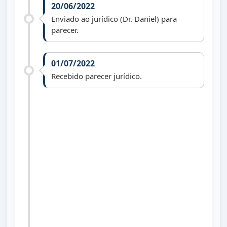
20/06/2022
Enviado ao jurídico (Dr. Daniel) para
parecer.
01/07/2022
Recebido parecer jurídico.
19/08/2024
Informado que a Comissão de
Constituição e Justiça solicitará
informações à Prefeitura.
22/08/2024
Enviado ofício à Secretaria Municipal de
Saúde solicitando informações.