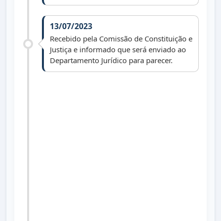
13/07/2023
Recebido pela Comissão de Constituição e
Justiça e informado que será enviado ao
Departamento Jurídico para parecer.
02/10/2023
Enviado ao Departamento Jurídico para
parecer (Dr. Daniel Freitas).
10/10/2023
Recebido parecer jurídico.
01/01/2025
Arquivado face art. 172, R. I. (vereador
não reeleito).