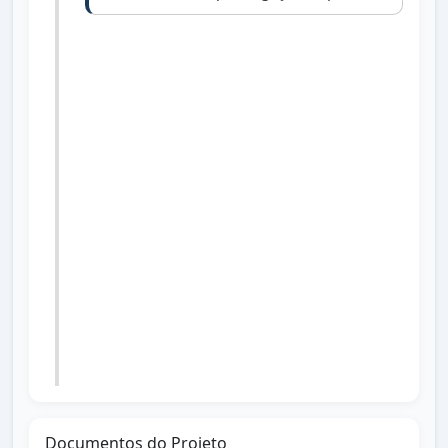
16/10/2024
Aprovado com emenda pelas Comissões
de Educação, Saúde e Bem Estar Social; e
Defesa do Cidadão e Segurança Pública.
22/10/2024
Aprovado com emenda em 1ª votação
em Sessão Ordinária.
29/10/2024
Aprovado com emenda em 2ª votação
em Sessão Ordinária.
Documentos do Projeto