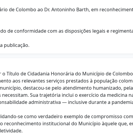
orário de Colombo ao Dr. Antoninho Barth, em reconheciment
do de conformidade com as disposições legais e regimenta
ua publicação.
r o Título de Cidadania Honorária do Município de Colomb
to aos relevantes serviços prestados à população colomb
município, destacou-se pelo atendimento humanizado, pela 
essitam. Sua trajetória inclui o exercício da medicina na
sabilidade administrativa — inclusive durante a pandemia d
olidando-se como verdadeiro exemplo de compromisso comunit
to reconhecimento institucional do Município àquele que, 
letividade.