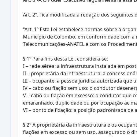
Art. 5º-A O Poder Executivo regulamentará esta Le
Art. 2º. Fica modificada a redação dos seguintes d
“Art. 1º Esta Lei estabelece normas sobre a org
Município de Colombo, em conformidade com a reg
Telecomunicações-ANATEL e com os Procedimentos 
§ 1º Para fins desta Lei, considera-se:
I – rede aérea: a infraestrutura instalada em po
II – proprietária da infraestrutura: a concessioná
III – ocupante: a pessoa jurídica autorizada que u
IV – cabo ou fiação sem uso: o condutor desenerg
V – cabo ou fiação em excesso: o condutor que co
emaranhado, duplicidade ou por ocupação acima 
VI – ponto de fixação: a posição padronizada de
§ 2º A proprietária da infraestrutura e os ocupa
fiações em excesso ou sem uso, assegurado o di