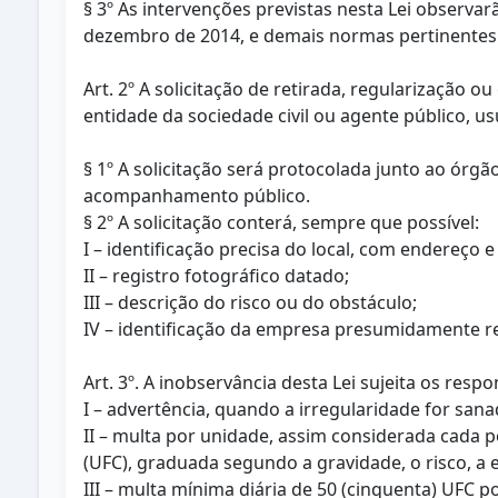
§ 3º As intervenções previstas nesta Lei observa
dezembro de 2014, e demais normas pertinentes
Art. 2º A solicitação de retirada, regularização
entidade da sociedade civil ou agente público, us
§ 1º A solicitação será protocolada junto ao ór
acompanhamento público.
§ 2º A solicitação conterá, sempre que possível:
I – identificação precisa do local, com endereço e
II – registro fotográfico datado;
III – descrição do risco ou do obstáculo;
IV – identificação da empresa presumidamente r
Art. 3º. A inobservância desta Lei sujeita os resp
I – advertência, quando a irregularidade for sana
II – multa por unidade, assim considerada cada p
(UFC), graduada segundo a gravidade, o risco, a e
III – multa mínima diária de 50 (cinquenta) UFC 