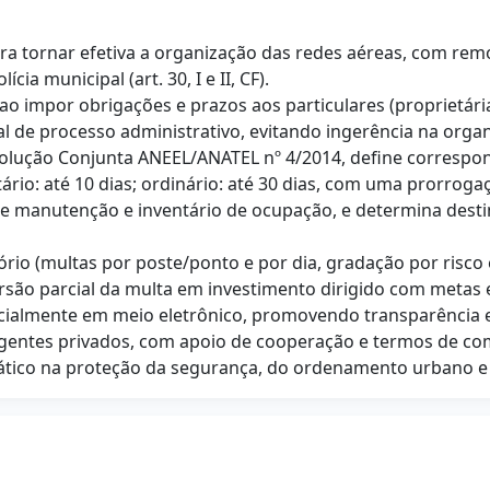
para tornar efetiva a organização das redes aéreas, com r
ia municipal (art. 30, I e II, CF).
ao impor obrigações e prazos aos particulares (proprietária
l de processo administrativo, evitando ingerência na orga
lução Conjunta ANEEL/ANATEL nº 4/2014, define corresponsa
tário: até 10 dias; ordinário: até 30 dias, com uma prorrog
de manutenção e inventário de ocupação, e determina des
rio (multas por poste/ponto e por dia, gradação por risco
rsão parcial da multa em investimento dirigido com metas 
cialmente em meio eletrônico, promovendo transparência e c
gentes privados, com apoio de cooperação e termos de co
prático na proteção da segurança, do ordenamento urbano 