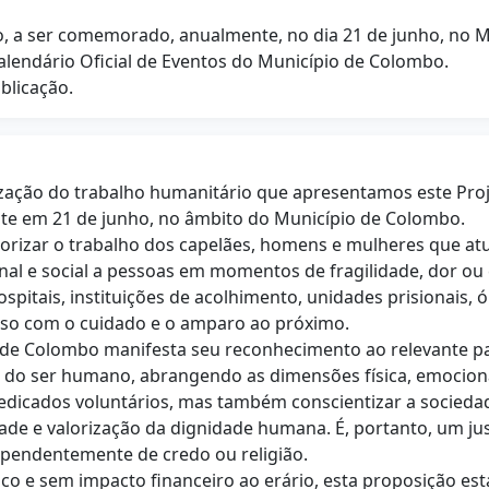
elão, a ser comemorado, anualmente, no dia 21 de junho, no
o Calendário Oficial de Eventos do Município de Colombo.
ublicação.
ação do trabalho humanitário que apresentamos este Projeto
nte em 21 de junho, no âmbito do Município de Colombo.
lorizar o trabalho dos capelães, homens e mulheres que a
al e social a pessoas em momentos de fragilidade, dor ou c
pitais, instituições de acolhimento, unidades prisionais, ó
o com o cuidado e o amparo ao próximo.
io de Colombo manifesta seu reconhecimento ao relevante 
 do ser humano, abrangendo as dimensões física, emocional 
icados voluntários, mas também conscientizar a sociedad
dade e valorização da dignidade humana. É, portanto, um j
ependentemente de credo ou religião.
co e sem impacto financeiro ao erário, esta proposição e