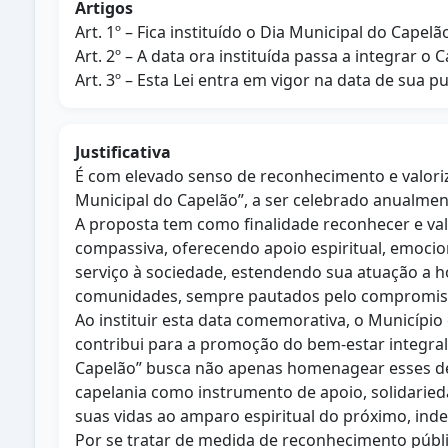
Artigos
Art. 1º – Fica instituído o Dia Municipal do Cap
Art. 2º – A data ora instituída passa a integrar 
Art. 3º – Esta Lei entra em vigor na data de sua p
Justificativa
É com elevado senso de reconhecimento e valoriz
Municipal do Capelão”, a ser celebrado anualme
A proposta tem como finalidade reconhecer e va
compassiva, oferecendo apoio espiritual, emocion
serviço à sociedade, estendendo sua atuação a hos
comunidades, sempre pautados pelo compromiss
Ao instituir esta data comemorativa, o Municíp
contribui para a promoção do bem-estar integral
Capelão” busca não apenas homenagear esses ded
capelania como instrumento de apoio, solidarie
suas vidas ao amparo espiritual do próximo, ind
Por se tratar de medida de reconhecimento públi