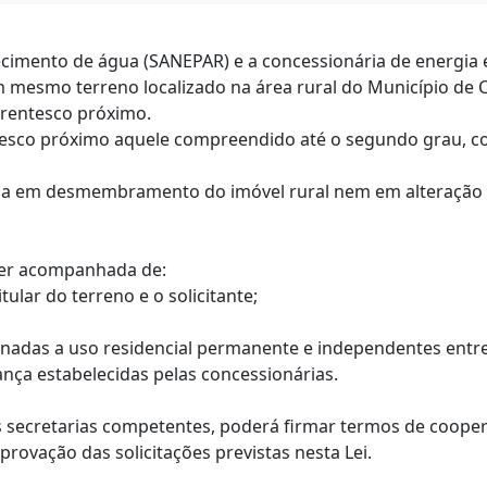
ecimento de água (SANEPAR) e a concessionária de energia el
um mesmo terreno localizado na área rural do Município d
rentesco próximo.
entesco próximo aquele compreendido até o segundo grau, co
lica em desmembramento do imóvel rural nem em alteração d
á ser acompanhada de:
ular do terreno e o solicitante;
inadas a uso residencial permanente e independentes entre 
ança estabelecidas pelas concessionárias.
das secretarias competentes, poderá firmar termos de coop
provação das solicitações previstas nesta Lei.