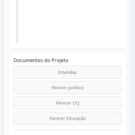
28/11/2025
Lei nº 1.883 de 24/11/2025 publicada no
Diário Oficial dos Municípios do Paraná
dia 28/11/2025 edição 3416.
Documentos do Projeto
Emendas
Parecer Jurídico
Parecer CCJ
Parecer Educação