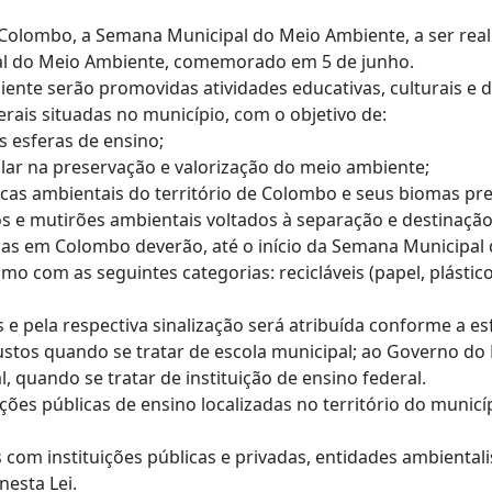
de Colombo, a Semana Municipal do Meio Ambiente, a ser real
al do Meio Ambiente, comemorado em 5 de junho.
ente serão promovidas atividades educativas, culturais e d
derais situadas no município, com o objetivo de:
s esferas de ensino;
olar na preservação e valorização do meio ambiente;
sticas ambientais do território de Colombo e seus biomas p
rsos e mutirões ambientais voltados à separação e destinação
izadas em Colombo deverão, até o início da Semana Municipal
 com as seguintes categorias: recicláveis (papel, plástico, 
s e pela respectiva sinalização será atribuída conforme a es
tos quando se tratar de escola municipal; ao Governo do 
, quando se tratar de instituição de ensino federal.
uições públicas de ensino localizadas no território do muni
 com instituições públicas e privadas, entidades ambientali
nesta Lei.