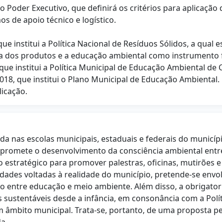
do Poder Executivo, que definirá os critérios para aplicaçã
s de apoio técnico e logístico.
que institui a Política Nacional de Resíduos Sólidos, a qual e
ida dos produtos e a educação ambiental como instrumento
, que institui a Política Municipal de Educação Ambiental de
2018, que institui o Plano Municipal de Educação Ambiental.
licação.
cada nas escolas municipais, estaduais e federais do municíp
romete o desenvolvimento da consciência ambiental entre os
stratégico para promover palestras, oficinas, mutirões e 
dades voltadas à realidade do município, pretende-se envo
 entre educação e meio ambiente. Além disso, a obrigatorie
 sustentáveis desde a infância, em consonância com a Polí
em âmbito municipal. Trata-se, portanto, de uma proposta pe