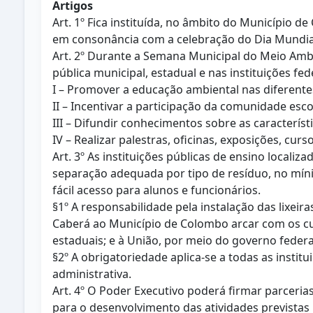
Artigos
Art. 1º Fica instituída, no âmbito do Município 
em consonância com a celebração do Dia Mundi
Art. 2º Durante a Semana Municipal do Meio Ambi
pública municipal, estadual e nas instituições fe
I – Promover a educação ambiental nas diferente
II – Incentivar a participação da comunidade esc
III – Difundir conhecimentos sobre as caracterí
IV – Realizar palestras, oficinas, exposições, cu
Art. 3º As instituições públicas de ensino local
separação adequada por tipo de resíduo, no mínimo
fácil acesso para alunos e funcionários.
§1º A responsabilidade pela instalação das lixeira
Caberá ao Município de Colombo arcar com os cus
estaduais; e à União, por meio do governo federal
§2º A obrigatoriedade aplica-se a todas as instit
administrativa.
Art. 4º O Poder Executivo poderá firmar parcerias
para o desenvolvimento das atividades previstas 