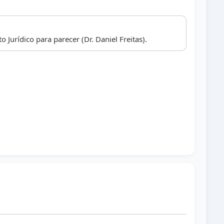
Jurídico para parecer (Dr. Daniel Freitas).
R. I. (vereador não reeleito).