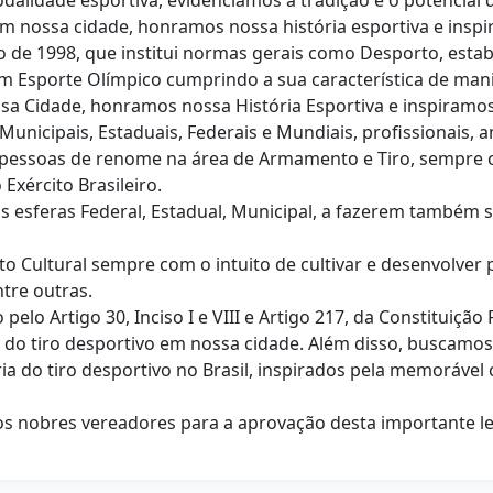
alidade esportiva, evidenciamos a tradição e o potencial do
em nossa cidade, honramos nossa história esportiva e inspi
rço de 1998, que institui normas gerais como Desporto, est
m Esporte Olímpico cumprindo a sua característica de manif
a Cidade, honramos nossa História Esportiva e inspiramos 
Municipais, Estaduais, Federais e Mundiais, profissionais, 
 e pessoas de renome na área de Armamento e Tiro, sempre 
xército Brasileiro.
as esferas Federal, Estadual, Municipal, a fazerem també
 Cultural sempre com o intuito de cultivar e desenvolver 
tre outras.
 pelo Artigo 30, Inciso I e VIII e Artigo 217, da Constituiç
l do tiro desportivo em nossa cidade. Além disso, buscam
ria do tiro desportivo no Brasil, inspirados pela memorável
s nobres vereadores para a aprovação desta importante lei,