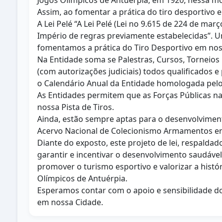
Jogos Olímpicos de Antuérpia, em 1920, nessa mod
Assim, ao fomentar a prática do tiro desportivo 
A Lei Pelé “A Lei Pelé (Lei no 9.615 de 224 de ma
Império de regras previamente estabelecidas”. U
fomentamos a prática do Tiro Desportivo em noss
Na Entidade soma se Palestras, Cursos, Torneios 
(com autorizações judiciais) todos qualificados
o Calendário Anual da Entidade homologada pelo E
As Entidades permitem que as Forças Públicas n
nossa Pista de Tiros.
Ainda, estão sempre aptas para o desenvolvimento
Acervo Nacional de Colecionismo Armamentos en
Diante do exposto, este projeto de lei, respaldado
garantir e incentivar o desenvolvimento saudáve
promover o turismo esportivo e valorizar a histó
Olímpicos de Antuérpia.
Esperamos contar com o apoio e sensibilidade do
em nossa Cidade.