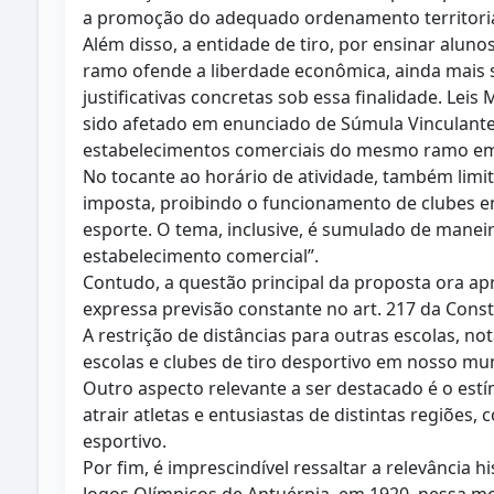
a promoção do adequado ordenamento territoria
Além disso, a entidade de tiro, por ensinar alun
ramo ofende a liberdade econômica, ainda mais s
justificativas concretas sob essa finalidade. Lei
sido afetado em enunciado de Súmula Vinculante n
estabelecimentos comerciais do mesmo ramo em
No tocante ao horário de atividade, também limit
imposta, proibindo o funcionamento de clubes ent
esporte. O tema, inclusive, é sumulado de manei
estabelecimento comercial”.
Contudo, a questão principal da proposta ora ap
expressa previsão constante no art. 217 da Const
A restrição de distâncias para outras escolas, no
escolas e clubes de tiro desportivo em nosso mun
Outro aspecto relevante a ser destacado é o est
atrair atletas e entusiastas de distintas regiõe
esportivo.
Por fim, é imprescindível ressaltar a relevância 