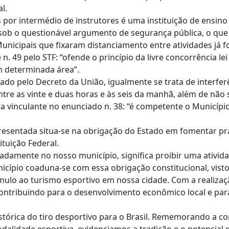
l.
os por intermédio de instrutores é uma instituição de ensi
ob o questionável argumento de segurança pública, o que 
s Municipais que fixaram distanciamento entre atividades já
. 49 pelo STF: “ofende o princípio da livre concorrência le
 determinada área”.
ado pelo Decreto da União, igualmente se trata de interferê
re as vinte e duas horas e às seis da manhã, além de não se
ra vinculante no enunciado n. 38: “é competente o Municípi
resentada situa-se na obrigação do Estado em fomentar prát
ituição Federal.
tadamente no nosso município, significa proibir uma ativida
icípio coaduna-se com essa obrigação constitucional, visto
ímulo ao turismo esportivo em nossa cidade. Com a realiza
s, contribuindo para o desenvolvimento econômico local e p
histórica do tiro desportivo para o Brasil. Rememorando a c