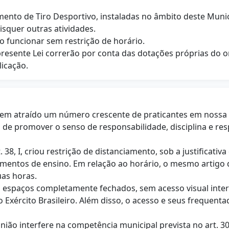
amento de Tiro Desportivo, instaladas no âmbito deste Munic
isquer outras atividades.
ão funcionar sem restrição de horário.
presente Lei correrão por conta das dotações próprias do
licação.
 tem atraído um número crescente de praticantes em nossa c
lém de promover o senso de responsabilidade, disciplina e 
38, I, criou restrição de distanciamento, sob a justificativ
mentos de ensino. Em relação ao horário, o mesmo artigo do 
uas horas.
o espaços completamente fechados, sem acesso visual intern
xército Brasileiro. Além disso, o acesso e seus frequentad
nião interfere na competência municipal prevista no art. 30, 