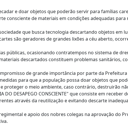
ecadar e doar objetos que poderão servir para famílias ca
e consciente de materiais em condições adequadas para re
 sociedade que busca tecnologia descartando objetos em 
cartes são geradores de grandes lixões a céu aberto, ocor
 vias públicas, ocasionando contratempos no sistema de dr
materiais descartados constituem problemas sanitários, co
mpromisso de grande importância por parte da Prefeitura 
medidas para que a população possa doar objetos que poder
e proteger o meio ambiente, caso contrário, destruirão nã
o "DIA DO DESAPEGO CONSCIENTE" que consiste em receber do
carentes através da reutilização e evitando descarte inade
 regimental e apoio dos nobres colegas na aprovação do Pr
iva.