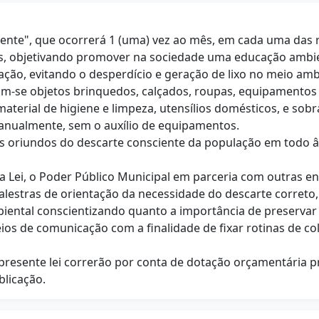
sciente", que ocorrerá 1 (uma) vez ao mês, em cada uma das
tes, objetivando promover na sociedade uma educação ambi
ação, evitando o desperdício e geração de lixo no meio amb
ram-se objetos brinquedos, calçados, roupas, equipamentos d
 material de higiene e limpeza, utensílios domésticos, e so
manualmente, sem o auxílio de equipamentos.
ais oriundos do descarte consciente da população em todo 
a Lei, o Poder Público Municipal em parceria com outras e
palestras de orientação da necessidade do descarte corret
biental conscientizando quanto a importância de preservar 
meios de comunicação com a finalidade de fixar rotinas de 
 presente lei correrão por conta de dotação orçamentária p
blicação.