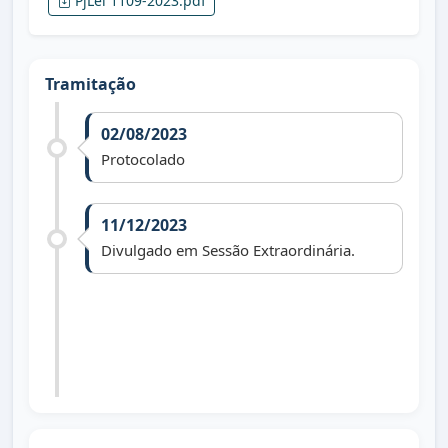
PjLei 1109-2023.pdf
Tramitação
02/08/2023
Protocolado
11/12/2023
Divulgado em Sessão Extraordinária.
01/01/2025
Arquivado face art. 172, R. I. (vereador
não reeleito).