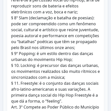
refere-se à percussão vocal do hip-hop, arte de
reproduzir sons de bateria e efeitos
eletrônicos com a voz, boca e nariz;
§ 8º Slam (declamação e batalha de poesias):
pode ser compreendido como um fenômeno
social, cultural e artístico que reúne juventude,
poesia autoral e performance em competições
ou “batalhas” poéticas que têm se propagado
pelo Brasil nos últimos onze anos;
§ 9º Popping: é um estilo dentro das danças
urbanas do movimento Hip Hop;
§ 10. Locking: é precursor das danças urbanas,
os movimentos realizados são muito rítmicos e
sincronizados com a música;
§ 11. Freestyle: é o conjunto das danças sociais
afro-latino-americanas e suas variações. A
primeira dança social do Hip Hop Freestyle é a
que dá a forma, o “feeling”.
Art. 3º Compete ao Poder Público do Município