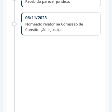
Recebido parecer jurídico.
06/11/2023
Nomeado relator na Comissão de
Constituição e Justiça.
20/11/2023
Aprovado pela Comissão de Constituição
e Justiça.
28/11/2023
Aprovado pela Comissão de Educação,
Saúde e Bem Estar Social.
05/12/2023
Aprovado em 1ª votação em Sessão