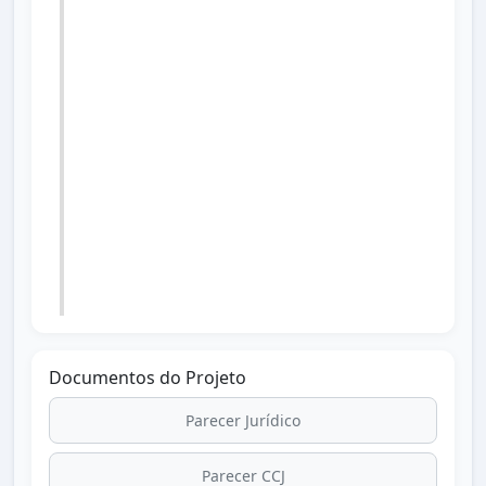
Ordinária.
07/12/2023
Aprovado em 2ª votação em Sessão
Extraordinária.
22/12/2023
Lei nº 1.754 de 21/12/2023 publicada no
Diário Oficial dos Municípios do Paraná
dia 22/12/2023 edição 2925.
Documentos do Projeto
Parecer Jurídico
Parecer CCJ