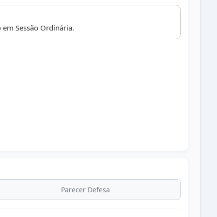
 em Sessão Ordinária.
025 publicada no Diário Oficial dos Municípios do
edição 3315.
Parecer Defesa