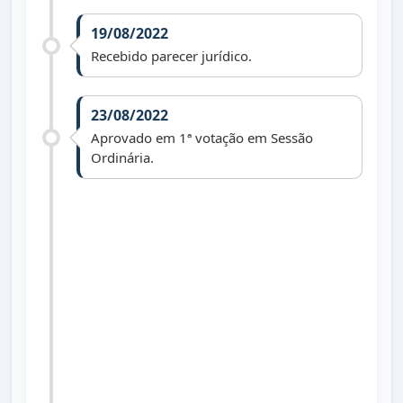
19/08/2022
Recebido parecer jurídico.
23/08/2022
Aprovado em 1ª votação em Sessão
Ordinária.
30/08/2022
Aprovado em 2ª votação em Sessão
Ordinária.
25/10/2022
Lei nº 1.674 de 21/10/2022 publicada no
Diário Oficial dos Municípios do Paraná
dia 25/10/2022 edição 2632.