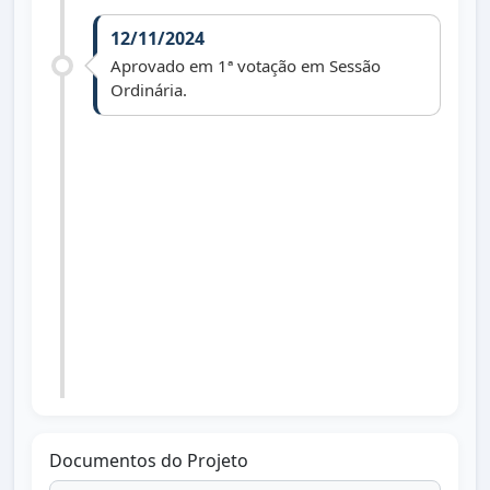
12/11/2024
Aprovado em 1ª votação em Sessão
Ordinária.
19/11/2024
Aprovado em 2ª votação em Sessão
Ordinária.
13/12/2024
Lei nº 1.812 de 29/11/2024 publicada no
Diário Oficial dos Municípios do Paraná
dia 13/12/2024 edição 3173.
Documentos do Projeto