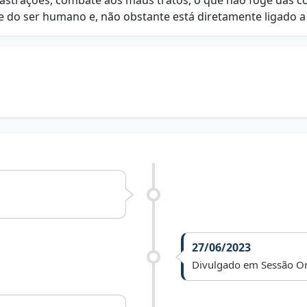
astrações, combate aos maus tratos, o que não foge das co
 do ser humano e, não obstante está diretamente ligado a 
27/06/2023
Divulgado em Sessão Or