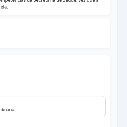
mpetências da Secretaria de Saúde, vez que a
ela.
dinária.