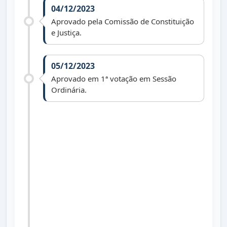
04/12/2023
Aprovado pela Comissão de Constituição
e Justiça.
05/12/2023
Aprovado em 1ª votação em Sessão
Ordinária.
07/12/2023
Aprovado em 2ª votação em Sessão
Extraordinária.
22/12/2023
Lei nº 1.755 de 21/12/2023 publicada no
Diário Oficial dos Municípios do Paraná
dia 22/12/2023 edição 2925.