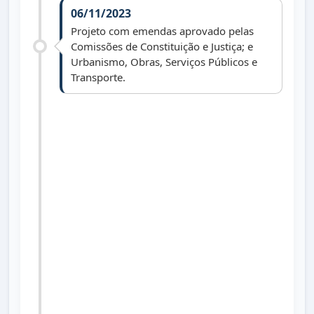
06/11/2023
Projeto com emendas aprovado pelas
Comissões de Constituição e Justiça; e
Urbanismo, Obras, Serviços Públicos e
Transporte.
14/11/2023
Aprovado com emendas modificativa e
aditiva em 1ª votação em Sessão
Ordinária.
21/11/2023
Aprovado com emendas modificativa e
aditiva em 2ª votação em Sessão
Ordinária.
05/12/2024