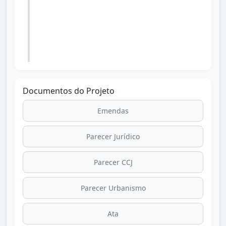
Lei nº 1.809 de 27/11/2024 republicada
por incorreção no Diário Oficial dos
Municípios do Paraná dia 05/12/2024
edição 3167.
Documentos do Projeto
Emendas
Parecer Jurídico
Parecer CCJ
Parecer Urbanismo
Ata