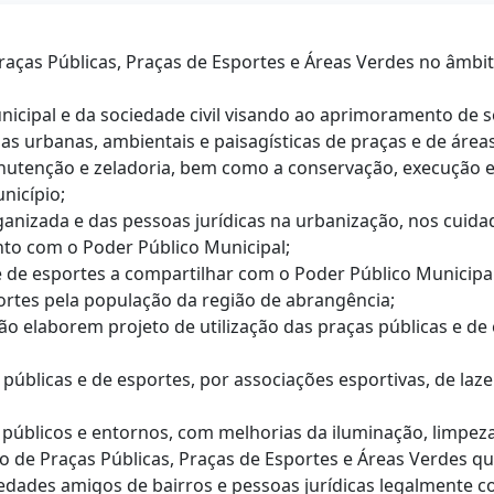
Praças Públicas, Praças de Esportes e Áreas Verdes no âmbi
Municipal e da sociedade civil visando ao aprimoramento de
 urbanas, ambientais e paisagísticas de praças e de área
anutenção e zeladoria, bem como a conservação, execução
nicípio;
organizada e das pessoas jurídicas na urbanização, nos cui
to com o Poder Público Municipal;
as e de esportes a compartilhar com o Poder Público Municip
sportes pela população da região de abrangência;
o elaborem projeto de utilização das praças públicas e de e
s públicas e de esportes, por associações esportivas, de laz
s públicos e entornos, com melhorias da iluminação, limpez
 de Praças Públicas, Praças de Esportes e Áreas Verdes qua
iedades amigos de bairros e pessoas jurídicas legalmente c