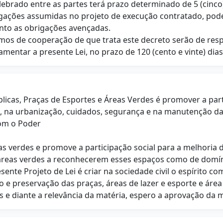
celebrado entre as partes terá prazo determinado de 5 (cin
rigações assumidas no projeto de execução contratado, pod
to as obrigações avençadas.
mos de cooperação de que trata este decreto serão de resp
amentar a presente Lei, no prazo de 120 (cento e vinte) dia
icas, Praças de Esportes e Áreas Verdes é promover a parti
s, na urbanização, cuidados, segurança e na manutenção da
om o Poder
as verdes e promove a participação social para a melhoria
 e áreas verdes a reconhecerem esses espaços como de dom
sente Projeto de Lei é criar na sociedade civil o espírito 
 e preservação das praças, áreas de lazer e esporte e área
 e diante a relevância da matéria, espero a aprovação da