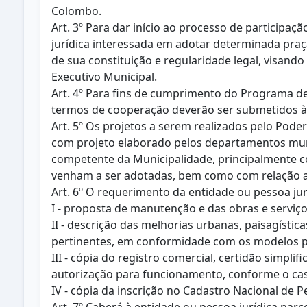
Colombo.
Art. 3º Para dar início ao processo de participa
jurídica interessada em adotar determinada pra
de sua constituição e regularidade legal, visand
Executivo Municipal.
Art. 4º Para fins de cumprimento do Programa de
termos de cooperação deverão ser submetidos à 
Art. 5º Os projetos a serem realizados pelo Pod
com projeto elaborado pelos departamentos mun
competente da Municipalidade, principalmente c
venham a ser adotadas, bem como com relação a 
Art. 6º O requerimento da entidade ou pessoa ju
I - proposta de manutenção e das obras e serviço
II - descrição das melhorias urbanas, paisagísti
pertinentes, em conformidade com os modelos p
III - cópia do registro comercial, certidão simpl
autorização para funcionamento, conforme o ca
IV - cópia da inscrição no Cadastro Nacional de Pe