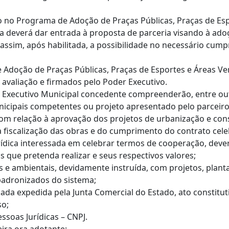
ção no Programa de Adoção de Praças Públicas, Praças de Es
ça deverá dar entrada à proposta de parceria visando à 
o assim, após habilitada, a possibilidade no necessário cu
 Adoção de Praças Públicas, Praças de Esportes e Áreas Ve
avaliação e firmados pelo Poder Executivo.
er Executivo Municipal concedente compreenderão, entre ou
icipais competentes ou projeto apresentado pelo parceir
om relação à aprovação dos projetos de urbanização e cons
fiscalização das obras e do cumprimento do contrato cele
rídica interessada em celebrar termos de cooperação, dever
s que pretenda realizar e seus respectivos valores;
cas e ambientais, devidamente instruída, com projetos, pla
adronizados do sistema;
ificada expedida pela Junta Comercial do Estado, ato constit
so;
ssoas Jurídicas – CNPJ.