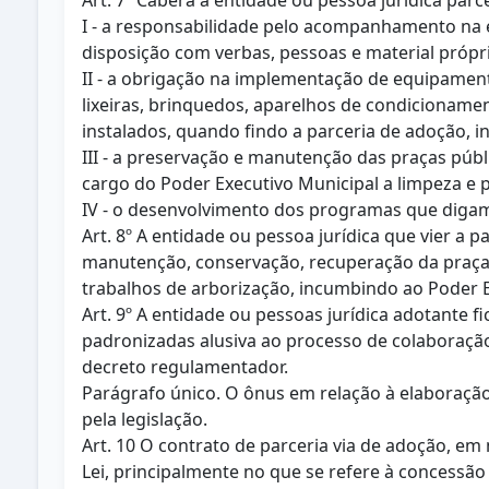
Art. 7º Caberá à entidade ou pessoa jurídica parc
I - a responsabilidade pelo acompanhamento na e
disposição com verbas, pessoas e material própr
II - a obrigação na implementação de equipament
lixeiras, brinquedos, aparelhos de condicioname
instalados, quando findo a parceria de adoção, 
III - a preservação e manutenção das praças púb
cargo do Poder Executivo Municipal a limpeza e 
IV - o desenvolvimento dos programas que digam 
Art. 8º A entidade ou pessoa jurídica que vier a
manutenção, conservação, recuperação da praça
trabalhos de arborização, incumbindo ao Poder 
Art. 9º A entidade ou pessoas jurídica adotante f
padronizadas alusiva ao processo de colaboraçã
decreto regulamentador.
Parágrafo único. O ônus em relação à elaboração 
pela legislação.
Art. 10 O contrato de parceria via de adoção, e
Lei, principalmente no que se refere à concessã