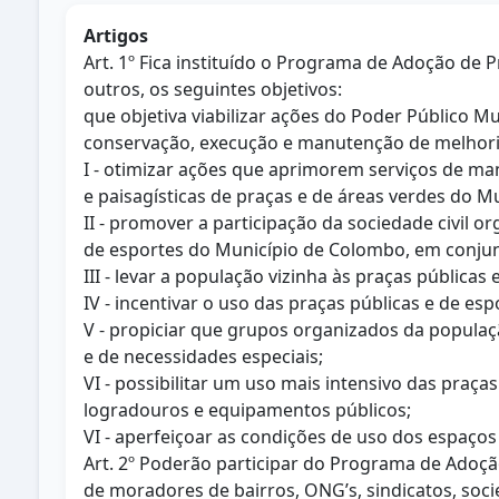
Artigos
Art. 1º Fica instituído o Programa de Adoção de 
outros, os seguintes objetivos:
que objetiva viabilizar ações do Poder Público 
conservação, execução e manutenção de melhorias
I - otimizar ações que aprimorem serviços de m
e paisagísticas de praças e de áreas verdes do Mu
II - promover a participação da sociedade civil 
de esportes do Município de Colombo, em conjun
III - levar a população vizinha às praças públic
IV - incentivar o uso das praças públicas e de e
V - propiciar que grupos organizados da populaçã
e de necessidades especiais;
VI - possibilitar um uso mais intensivo das praça
logradouros e equipamentos públicos;
VI - aperfeiçoar as condições de uso dos espaço
Art. 2º Poderão participar do Programa de Adoção
de moradores de bairros, ONG’s, sindicatos, soc