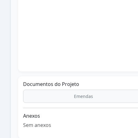
15/08/2023
Emenda supressiva divulgada em Sessão Ordinária.
Documentos do Projeto
Emendas
Anexos
Sem anexos