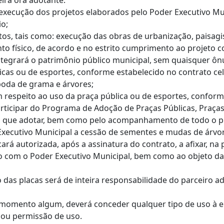
eira ora adotante:
xecução dos projetos elaborados pelo Poder Executivo Muni
io;
os, tais como: execução das obras de urbanização, paisagi
nto físico, de acordo e no estrito cumprimento ao projeto
integrará o patrimônio público municipal, sem quaisquer ô
licas ou de esportes, conforme estabelecido no contrato ce
poda de grama e árvores;
respeito ao uso da praça pública ou de esportes, conform
 participar do Programa de Adoção de Praças Públicas, Praça
 que adotar, bem como pelo acompanhamento de todo o pr
Executivo Municipal a cessão de sementes e mudas de árvo
icará autorizada, após a assinatura do contrato, a afixar, 
o com o Poder Executivo Municipal, bem como ao objeto da
das placas será de inteira responsabilidade do parceiro ad
m momento algum, deverá conceder qualquer tipo de uso à e
o ou permissão de uso.