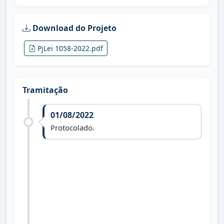
Download do Projeto
PjLei 1058-2022.pdf
Tramitação
01/08/2022
Protocolado.
09/08/2022
Divulgado em Sessão Ordinária.
01/01/2025
Arquivado face art. 172, R. I. (vereador