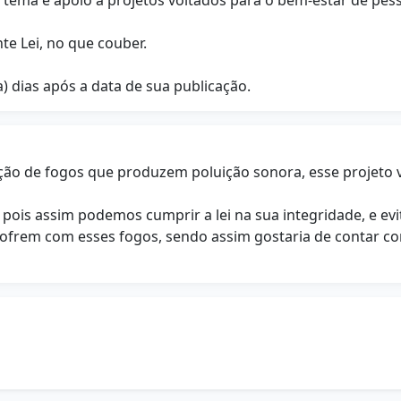
 tema e apoio a projetos voltados para o bem-estar de pess
te Lei, no que couber.
ta) dias após a data de sua publicação.
ibição de fogos que produzem poluição sonora, esse projeto
pois assim podemos cumprir a lei na sua integridade, e ev
sofrem com esses fogos, sendo assim gostaria de contar c