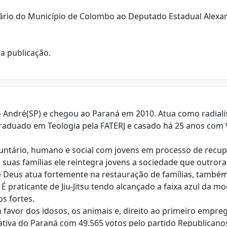
norário do Município de Colombo ao Deputado Estadual Ale
ua publicação.
 André(SP) e chegou ao Paraná em 2010. Atua como radialis
 graduado em Teologia pela FATERJ e casado há 25 anos co
luntário, humano e social com jovens em processo de recup
uas famílias ele reintegra jovens a sociedade que outror
de Deus atua fortemente na restauração de famílias, també
 praticante de Jiu-Jitsu tendo alcançado a faixa azul da m
s fortes.
vor dos idosos, os animais e, direito ao primeiro emprego 
ativa do Paraná com 49.565 votos pelo partido Republican