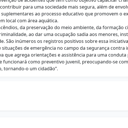
enção de acidentes que tem como objetivo capacitar cria
 contribuir para uma sociedade mais segura, além de envolv
as suplementares ao processo educativo que promovem o exe
em local com área aquática.
incêndios, da preservação do meio ambiente, da formação c
riminalidade, ao dar uma ocupação sadia aos menores, instr
 São inúmeros os registros positivos sobre essa iniciativa.
e situações de emergência no campo da segurança contra i
va que agrega orientações e assistência para uma conduta p
e funcionará como preventivo juvenil, preocupando-se com
o, tornando-o um cidadão”.