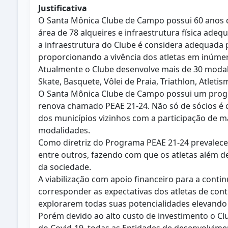
Justificativa
O Santa Mônica Clube de Campo possui 60 anos d
área de 78 alqueires e infraestrutura física ade
a infraestrutura do Clube é considera adequada 
proporcionando a vivência dos atletas em inúmera
Atualmente o Clube desenvolve mais de 30 modalid
Skate, Basquete, Vôlei de Praia, Triathlon, Atleti
O Santa Mônica Clube de Campo possui um progra
renova chamado PEAE 21-24. Não só de sócios é 
dos municípios vizinhos com a participação de m
modalidades.
Como diretriz do Programa PEAE 21-24 prevalecem
entre outros, fazendo com que os atletas além d
da sociedade.
A viabilização com apoio financeiro para a cont
corresponder as expectativas dos atletas de con
explorarem todas suas potencialidades elevando 
Porém devido ao alto custo de investimento o Cl