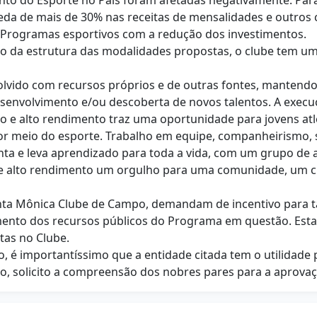
ento do Esporte no País foram afetadas negativamente. Par
eda de mais de 30% nas receitas de mensalidades e outros c
 Programas esportivos com a redução dos investimentos.
 da estrutura das modalidades propostas, o clube tem uma e
olvido com recursos próprios e de outras fontes, mantendo
esenvolvimento e/ou descoberta de novos talentos. A exec
 e alto rendimento traz uma oportunidade para jovens atl
or meio do esporte. Trabalho em equipe, companheirismo, s
nta e leva aprendizado para toda a vida, com um grupo de 
de alto rendimento um orgulho para uma comunidade, um cl
anta Mônica Clube de Campo, demandam de incentivo para t
ento dos recursos públicos do Programa em questão. Esta e
tas no Clube.
o, é importantíssimo que a entidade citada tem o utilidade
, solicito a compreensão dos nobres pares para a aprovaçã