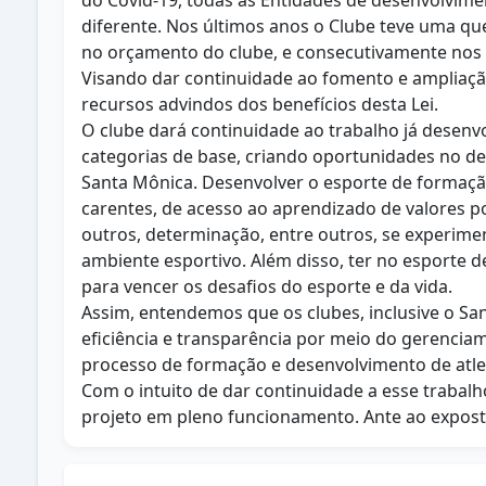
do Covid-19, todas as Entidades de desenvolvim
diferente. Nos últimos anos o Clube teve uma qu
no orçamento do clube, e consecutivamente nos
Visando dar continuidade ao fomento e ampliação
recursos advindos dos benefícios desta Lei.
O clube dará continuidade ao trabalho já desenv
categorias de base, criando oportunidades no d
Santa Mônica. Desenvolver o esporte de formação
carentes, de acesso ao aprendizado de valores p
outros, determinação, entre outros, se experime
ambiente esportivo. Além disso, ter no esporte 
para vencer os desafios do esporte e da vida.
Assim, entendemos que os clubes, inclusive o S
eficiência e transparência por meio do gerenciam
processo de formação e desenvolvimento de atle
Com o intuito de dar continuidade a esse trabalh
projeto em pleno funcionamento. Ante ao exposto