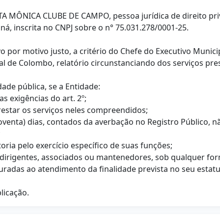
ANTA MÔNICA CLUBE DE CAMPO, pessoa jurídica de direito priv
ná, inscrita no CNPJ sobre o n° 75.031.278/0001-25.
alvo por motivo justo, a critério do Chefe do Executivo Munic
l de Colombo, relatório circunstanciando dos serviços pre
dade pública, se a Entidade:
as exigências do art. 2º;
 prestar os serviços neles compreendidos;
(noventa) dias, contados da averbação no Registro Público
;
ria pelo exercício específico de suas funções;
 a dirigentes, associados ou mantenedores, sob qualquer fo
puradas ao atendimento da finalidade prevista no seu estatu
blicação.