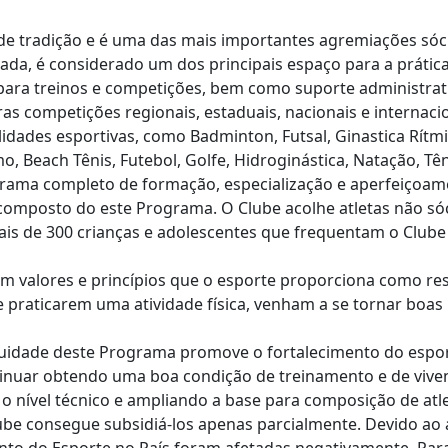
e tradição e é uma das mais importantes agremiações sóci
quada, é considerado um dos principais espaço para a práti
para treinos e competições, bem como suporte administrati
s competições regionais, estaduais, nacionais e internacio
ades esportivas, como Badminton, Futsal, Ginastica Rítmica
smo, Beach Tênis, Futebol, Golfe, Hidroginástica, Natação, Tê
ma completo de formação, especialização e aperfeiçoamen
composto do este Programa. O Clube acolhe atletas não só
ais de 300 crianças e adolescentes que frequentam o Clube 
 valores e princípios que o esporte proporciona como resp
e praticarem uma atividade física, venham a se tornar boa
inuidade deste Programa promove o fortalecimento do esport
tinuar obtendo uma boa condição de treinamento e de viven
o nível técnico e ampliando a base para composição de atle
ube consegue subsidiá-los apenas parcialmente. Devido ao 