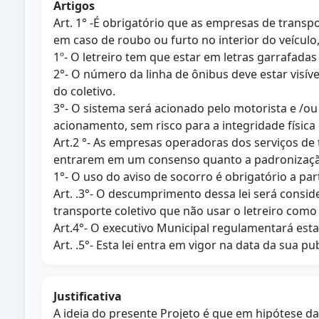
Artigos
Art. 1° -É obrigatório que as empresas de transp
em caso de roubo ou furto no interior do veículo,
1º- O letreiro tem que estar em letras garrafad
2°- O número da linha de ônibus deve estar visíve
do coletivo.
3°- O sistema será acionado pelo motorista e /ou 
acionamento, sem risco para a integridade física 
Art.2 °- As empresas operadoras dos serviços de tr
entrarem em um consenso quanto a padronização
1°- O uso do aviso de socorro é obrigatório a parti
Art. .3°- O descumprimento dessa lei será consi
transporte coletivo que não usar o letreiro como
Art.4°- O executivo Municipal regulamentará esta 
Art. .5°- Esta lei entra em vigor na data da sua p
Justificativa
A ideia do presente Projeto é que em hipótese da