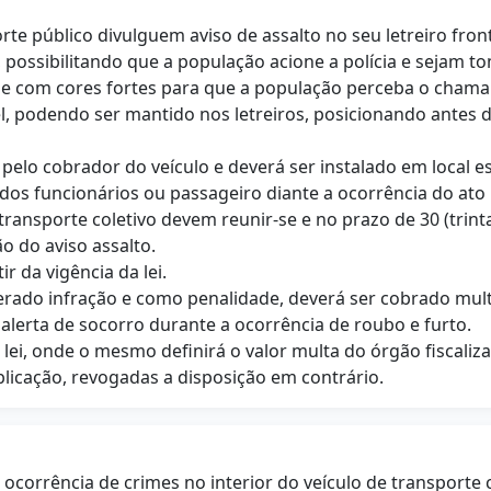
orte público divulguem aviso de assalto no seu letreiro fr
 possibilitando que a população acione a polícia e sejam t
as e com cores fortes para que a população perceba o cham
l, podendo ser mantido nos letreiros, posicionando antes da
pelo cobrador do veículo e deverá ser instalado em local es
dos funcionários ou passageiro diante a ocorrência do ato il
ansporte coletivo devem reunir-se e no prazo de 30 (trinta) 
 do aviso assalto.
r da vigência da lei.
derado infração e como penalidade, deverá ser cobrado mu
 alerta de socorro durante a ocorrência de roubo e furto.
lei, onde o mesmo definirá o valor multa do órgão fiscaliza
ublicação, revogadas a disposição em contrário.
 ocorrência de crimes no interior do veículo de transporte