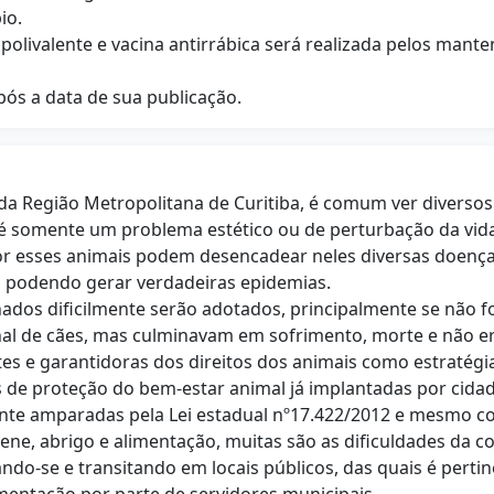
io.
a polivalente e vacina antirrábica será realizada pelos ma
após a data de sua publicação.
 Região Metropolitana de Curitiba, é comum ver diversos
ão é somente um problema estético ou de perturbação da v
 por esses animais podem desencadear neles diversas doenç
 podendo gerar verdadeiras epidemias.
ados dificilmente serão adotados, principalmente se não 
al de cães, mas culminavam em sofrimento, morte e não era
es e garantidoras dos direitos dos animais como estratégia
e proteção do bem-estar animal já implantadas por cidadã
ente amparadas pela Lei estadual nº17.422/2012 e mesmo 
ne, abrigo e alimentação, muitas são as dificuldades da
do-se e transitando em locais públicos, das quais é pertin