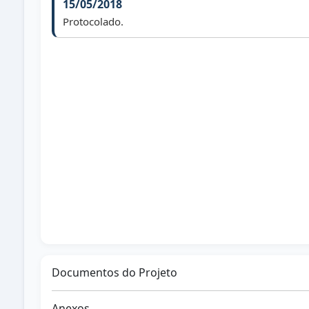
15/05/2018
Protocolado.
01/01/2025
Arquivado face art. 172, R. I. (vereador não reeleito)
Documentos do Projeto
Anexos