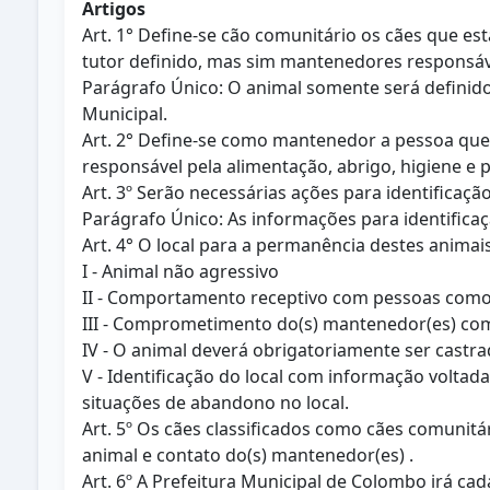
Artigos
Art. 1° Define-se cão comunitário os cães que 
tutor definido, mas sim mantenedores responsáve
Parágrafo Único: O animal somente será definid
Municipal.
Art. 2° Define-se como mantenedor a pessoa qu
responsável pela alimentação, abrigo, higiene e 
Art. 3º Serão necessárias ações para identificaç
Parágrafo Único: As informações para identifica
Art. 4° O local para a permanência destes animais
I - Animal não agressivo
II - Comportamento receptivo com pessoas como: ca
III - Comprometimento do(s) mantenedor(es) com a
IV - O animal deverá obrigatoriamente ser castra
V - Identificação do local com informação volta
situações de abandono no local.
Art. 5º Os cães classificados como cães comunit
animal e contato do(s) mantenedor(es) .
Art. 6º A Prefeitura Municipal de Colombo irá ca