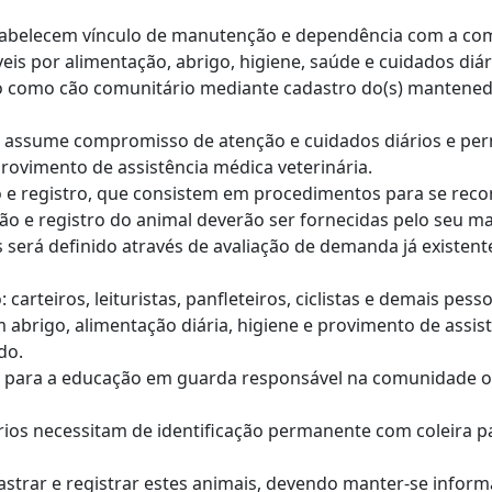
estabelecem vínculo de manutenção e dependência com a c
is por alimentação, abrigo, higiene, saúde e cuidados diá
o como cão comunitário mediante cadastro do(s) mantenedor
e assume compromisso de atenção e cuidados diários e pe
provimento de assistência médica veterinária.
ão e registro, que consistem em procedimentos para se recon
ção e registro do animal deverão ser fornecidas pelo seu m
 será definido através de avaliação de demanda já existent
rteiros, leituristas, panfleteiros, ciclistas e demais pess
brigo, alimentação diária, higiene e provimento de assistê
do.
da para a educação em guarda responsável na comunidade on
ários necessitam de identificação permanente com coleira 
dastrar e registrar estes animais, devendo manter-se inform