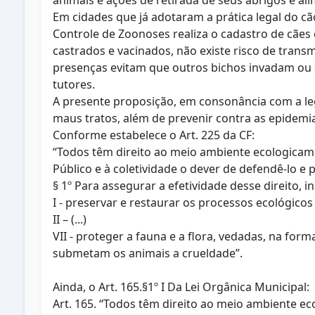
animais e ações de retirada de seus abrigos e al
Em cidades que já adotaram a prática legal do cã
Controle de Zoonoses realiza o cadastro de cães 
castrados e vacinados, não existe risco de transmi
presenças evitam que outros bichos invadam ou
tutores.
A presente proposição, em consonância com a leg
maus tratos, além de prevenir contra as epidemi
Conforme estabelece o Art. 225 da CF:
“Todos têm direito ao meio ambiente ecologicam
Público e à coletividade o dever de defendê-lo e 
§ 1º Para assegurar a efetividade desse direito, 
I - preservar e restaurar os processos ecológico
II – (...)
VII - proteger a fauna e a flora, vedadas, na fo
submetam os animais a crueldade”.
Ainda, o Art. 165.§1º I Da Lei Orgânica Municipal:
Art. 165. “Todos têm direito ao meio ambiente e