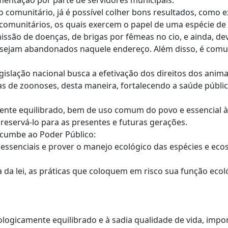
imentação por parte de servidores municipais.
o comunitário, já é possível colher bons resultados, como 
comunitários, os quais exercem o papel de uma espécie de 
ssão de doenças, de brigas por fêmeas no cio, e ainda, devid
 sejam abandonados naquele endereço. Além disso, é comu
islação nacional busca a efetivação dos direitos dos anima
as de zoonoses, desta maneira, fortalecendo a saúde públic
ente equilibrado, bem de uso comum do povo e essencial à
preservá-lo para as presentes e futuras gerações.
incumbe ao Poder Público:
s essenciais e prover o manejo ecológico das espécies e eco
rma da lei, as práticas que coloquem em risco sua função ec
cologicamente equilibrado e à sadia qualidade de vida, im