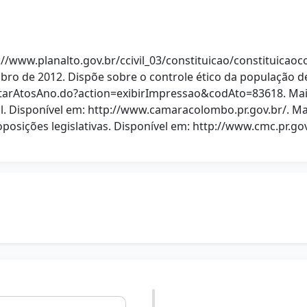
p://www.planalto.gov.br/ccivil_03/constituicao/constituicao
bro de 2012. Dispõe sobre o controle ético da população d
listarAtosAno.do?action=exibirImpressao&codAto=83618. Mai
 Disponível em: http://www.camaracolombo.pr.gov.br/. Ma
sições legislativas. Disponível em: http://www.cmc.pr.g